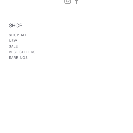
SHOP
SHOP ALL
NEW
SALE
BEST SELLERS
EARRINGS
NO-PIERCING EARRINGS
NECKLACES
BRACELETS
HELP
CONTACT US
TERMS & CONDITIONS
SHIPPING & RETURNS
CANCELLATION POLICY
ACCESSIBILITY STATEMENT