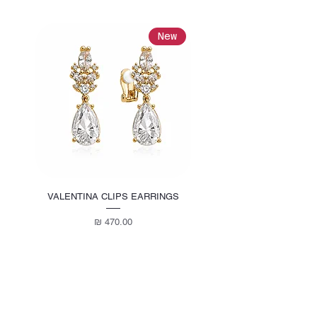
• פניני סברובסקי
• אבני זרקוניה
New
New
כל הפריטים שלנו הם nickel free עם תעודה
ממכון התקנים הישראלי.
VALENTINA CLIPS EARRINGS
מחיר