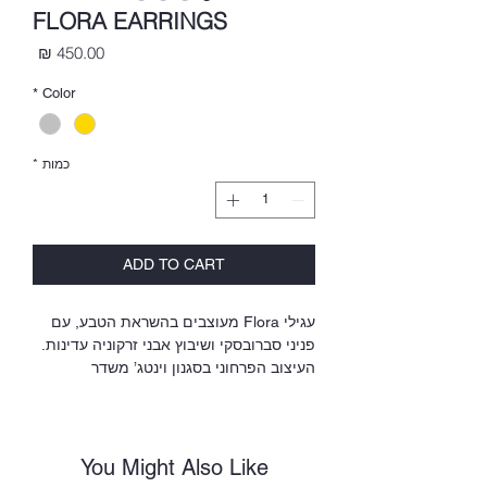
FLORA EARRINGS
מחיר
*
Color
כמות
*
ADD TO CART
עגילי Flora מעוצבים בהשראת הטבע, עם
פניני סברובסקי ושיבוץ אבני זרקוניה עדינות.
העיצוב הפרחוני בסגנון וינטג’ משדר
רומנטיקה ואלגנטיות.
חומרים:
• פליז מצופה זהב צהוב 24 קראט/זהב
You Might Also Like
לבן