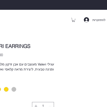
להתחברות
RI EARRINGS
עגילי Valeri מעוצבים עם אבן זרקון מ
ופנינה טבעית, ליצירת מראה קלאסי ואל
חומרים:
• כסף טהור 925 מצופה זהב צהוב 24
קראט/זהב לבן (רודיום) • פנינת מים מת
טבעית • אבן זרקון מלבנית
כל הפריטים שלנו הם ee