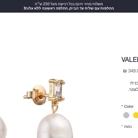
משלוח מהיר חינם בכל רכישה מעל 250 ש״ח
!החלפות עם שליח עד הבית, החלפה ראשונה ללא עלות
VALE
מחיר
לבנית
גנטי.
*
Color
וקים
כמות
*
nickel fr עם תעודה