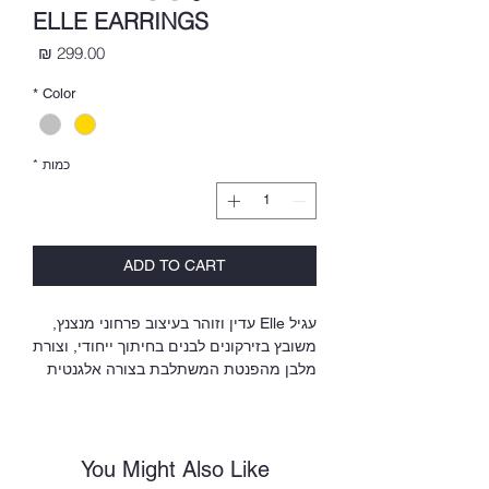
ELLE EARRINGS
מחיר
*
Color
כמות
*
ADD TO CART
עגיל Elle עדין וזוהר בעיצוב פרחוני מנצנץ,
משובץ בזירקונים לבנים בחיתוך ייחודי, וצורת
מלבן מהפנטת המשתלבת בצורה אלגנטית
בתנוך האוזן.
Silver 925 plated 24k yellow gold / Silver
925‏
You Might Also Like
העגילים עמידים במים.